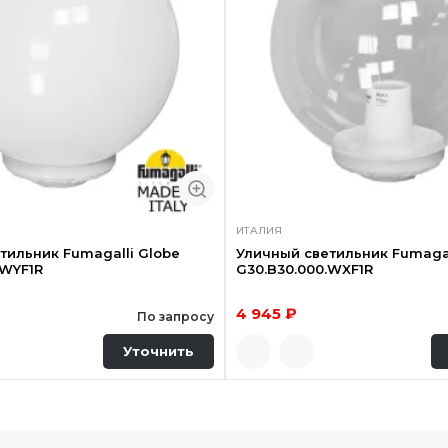
ИТАЛИЯ
тильник Fumagalli Globe
Уличный светильник Fumagal
.WYF1R
G30.B30.000.WXF1R
4 945 ₽
По запросу
Уточнить