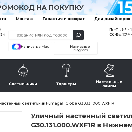
1
РОМОКОД НА ПОКУПКУ
ата
Монтаж
Гарантия и возврат
Для дизайнеров
00
6
Пн-Пт: 9
- 
00
-34
Сб-Вс: 10
-
Написать в Max
Написать в
Telegram
Настольные
Светильники
Торшеры
лампы
настенный светильник Fumagalli Globe G30.131.000.WXF1R
Уличный настенный светиль
G30.131.000.WXF1R в Нижне