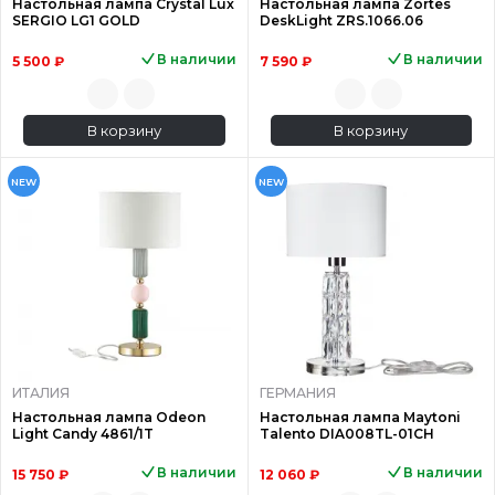
Настольная лампа Crystal Lux
Настольная лампа Zortes
SERGIO LG1 GOLD
DeskLight ZRS.1066.06
В наличии
В наличии
5 500 ₽
7 590 ₽
В корзину
В корзину
NEW
NEW
ИТАЛИЯ
ГЕРМАНИЯ
Настольная лампа Odeon
Настольная лампа Maytoni
Light Candy 4861/1T
Talento DIA008TL-01CH
В наличии
В наличии
15 750 ₽
12 060 ₽