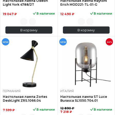
Настольная лампа Odeon
Настольная лампа Maytoni
Light York 4788/2T
Erich MOD221-TL-01-G
В наличии
В наличии
19 047 ₽
12 490 ₽
В корзину
В корзину
NEW
NEW
44%
ГЕРМАНИЯ
ИТАЛИЯ
Настольная лампа Zortes
Настольная лампа ST Luce
DeskLight ZRS.1066.04
Burasca SL1050.704.01
12 890 ₽
В наличии
В наличии
7 599 ₽
7 218 ₽