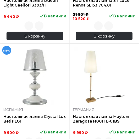
Настольная лампа Odeon
Настольная лампа ST Luce
Light Gaellori 3393/1T
Renna SL153.704.01
21 901 ₽
В наличии
В наличии
9 440 ₽
10 520 ₽
В корзину
В корзину
NEW
ИСПАНИЯ
ГЕРМАНИЯ
Настольная лампа Crystal Lux
Настольная лампа Maytoni
Betis LG1
Zaragoza H001TL-01BS
В наличии
В наличии
9 900 ₽
9 990 ₽