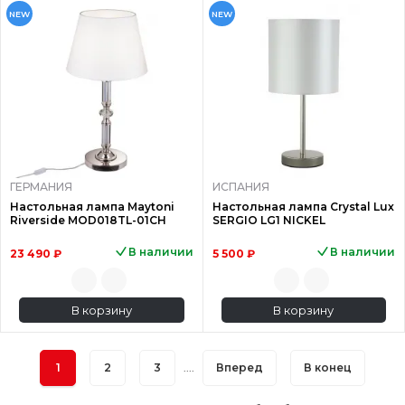
NEW
NEW
ГЕРМАНИЯ
ИСПАНИЯ
Настольная лампа Maytoni
Настольная лампа Crystal Lux
Riverside MOD018TL-01CH
SERGIO LG1 NICKEL
В наличии
В наличии
23 490 ₽
5 500 ₽
В корзину
В корзину
1
2
3
....
Вперед
В конец