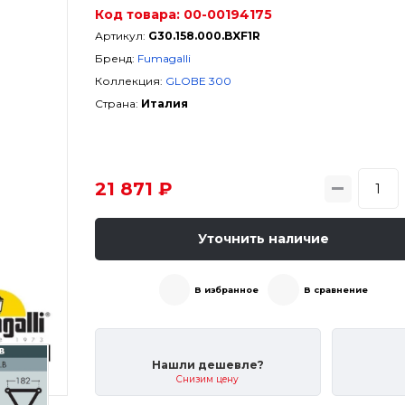
Код товара:
00-00194175
Артикул:
G30.158.000.BXF1R
Бренд:
Fumagalli
Коллекция:
GLOBE 300
Страна:
Италия
21 871 ₽
Уточнить наличие
В избранное
В сравнение
Нашли дешевле?
Снизим цену