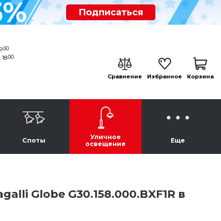
5%
Подписаться
00
19
00
 18
Сравнение
Избранное
Корзина
Уличное
Споты
Еще
освещение
lli Globe G30.158.000.BXF1R в