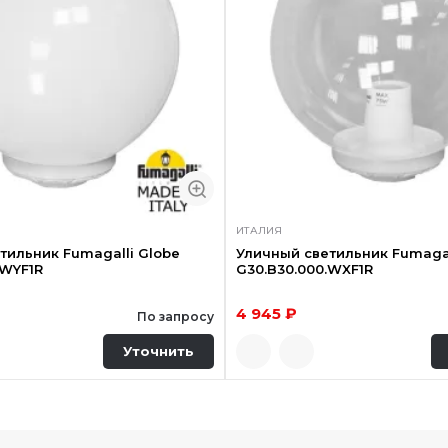
ИТАЛИЯ
тильник Fumagalli Globe
Уличный светильник Fumagal
.WYF1R
G30.B30.000.WXF1R
4 945 ₽
По запросу
Уточнить