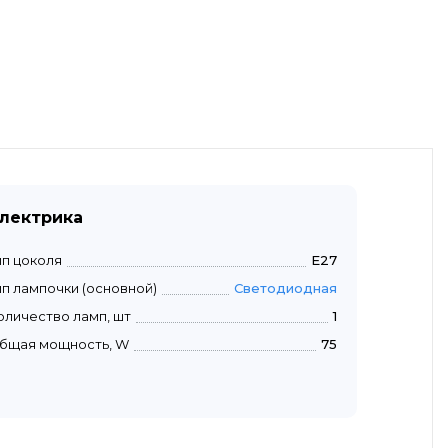
лектрика
ип цоколя
E27
ип лампочки (основной)
Светодиодная
оличество ламп, шт
1
бщая мощность, W
75