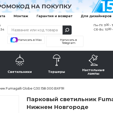
1
РОМОКОД НА ПОКУПКУ
ата
Монтаж
Гарантия и возврат
Для дизайнеров
00
6
Пн-Пт: 9
- 
00
-34
Сб-Вс: 10
-
Написать в Max
Написать в
Telegram
Настольные
Светильники
Торшеры
лампы
ик Fumagalli Globe G30.158.000.BXF1R
Парковый светильник Fumaga
Нижнем Новгороде