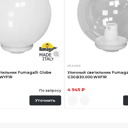
ИТАЛИЯ
тильник Fumagalli Globe
Уличный светильник Fumagal
.WYF1R
G30.B30.000.WXF1R
4 945 ₽
По запросу
Уточнить