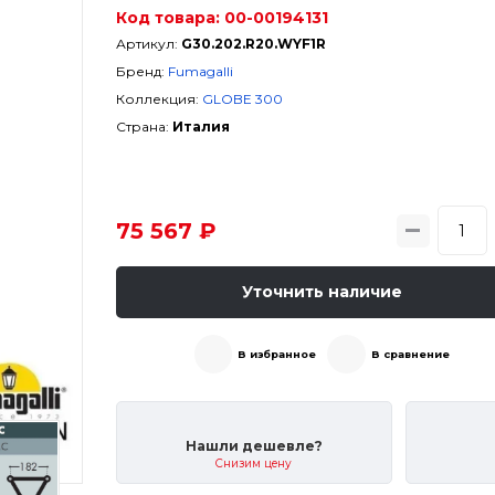
Код товара:
00-00194131
Артикул:
G30.202.R20.WYF1R
Бренд:
Fumagalli
Коллекция:
GLOBE 300
Страна:
Италия
75 567 ₽
Уточнить наличие
В избранное
В сравнение
Нашли дешевле?
Снизим цену