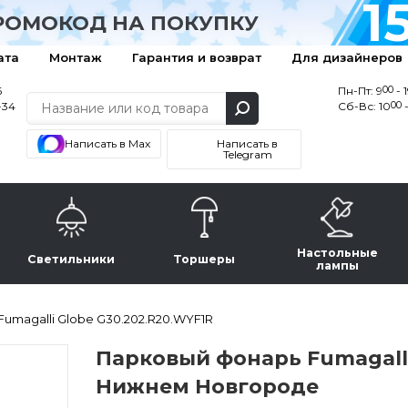
1
РОМОКОД НА ПОКУПКУ
ата
Монтаж
Гарантия и возврат
Для дизайнеров
00
6
Пн-Пт: 9
- 
00
-34
Сб-Вс: 10
-
Написать в Max
Написать в
Telegram
Настольные
Светильники
Торшеры
лампы
umagalli Globe G30.202.R20.WYF1R
Парковый фонарь Fumagalli
Нижнем Новгороде