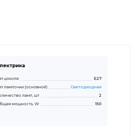
лектрика
ип цоколя
E27
ип лампочки (основной)
Светодиодная
оличество ламп, шт
2
бщая мощность, W
150