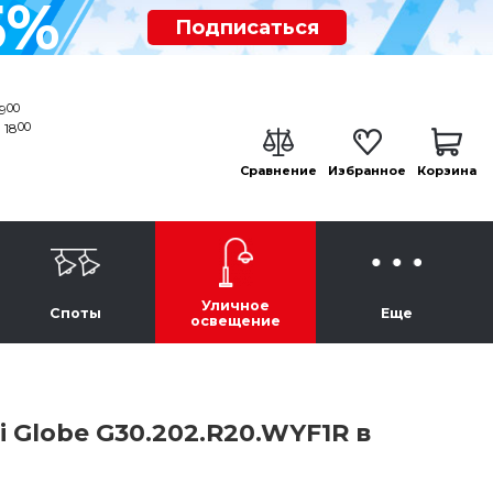
5%
Подписаться
00
19
00
 18
Сравнение
Избранное
Корзина
Уличное
Споты
Еще
освещение
 Globe G30.202.R20.WYF1R в