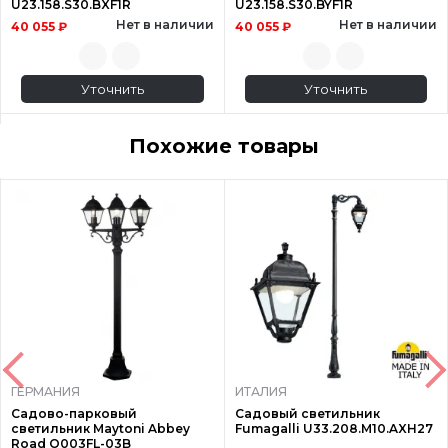
U23.158.S30.BXF1R
U23.158.S30.BYF1R
Нет в наличии
Нет в наличии
40 055 ₽
40 055 ₽
Уточнить
Уточнить
Похожие товары
ГЕРМАНИЯ
ИТАЛИЯ
Садово-парковый
Садовый светильник
светильник Maytoni Abbey
Fumagalli U33.208.M10.AXH27
Road O003FL-03B