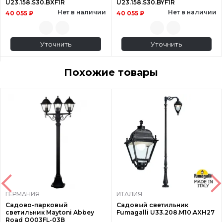
U23.158.S30.BXF1R
U23.158.S30.BYF1R
Нет в наличии
Нет в наличии
40 055 ₽
40 055 ₽
Уточнить
Уточнить
Похожие товары
ГЕРМАНИЯ
ИТАЛИЯ
Садово-парковый
Садовый светильник
светильник Maytoni Abbey
Fumagalli U33.208.M10.AXH27
Road O003FL-03B