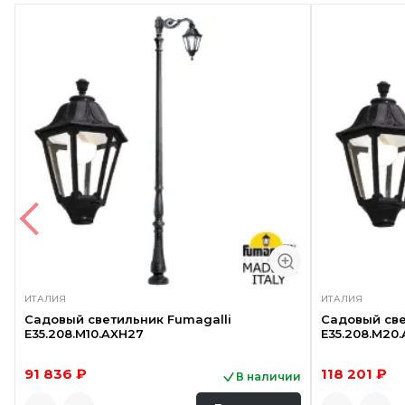
ИТАЛИЯ
ИТАЛИЯ
Садовый светильник Fumagalli
Садовый све
E35.208.M10.AXH27
E35.208.M20
91 836 ₽
118 201 ₽
В наличии