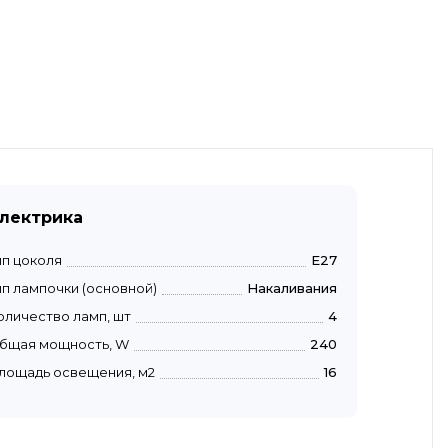
лектрика
ип цоколя
E27
ип лампочки (основной)
Накаливания
оличество ламп, шт
4
бщая мощность, W
240
лощадь освещения, м2
16