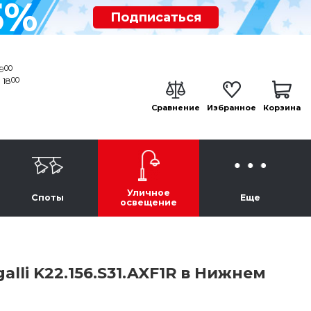
5%
Подписаться
00
19
00
 18
Сравнение
Избранное
Корзина
Уличное
Споты
Еще
освещение
li K22.156.S31.AXF1R в Нижнем