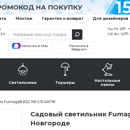
1
РОМОКОД НА ПОКУПКУ
ата
Монтаж
Гарантия и возврат
Для дизайнеров
00
6
Пн-Пт: 9
- 
00
-34
Сб-Вс: 10
-
Написать в Max
Написать в
Telegram
Настольные
Светильники
Торшеры
лампы
 Fumagalli K22.156.S31.AXF1R
Садовый светильник Fumagal
Новгороде