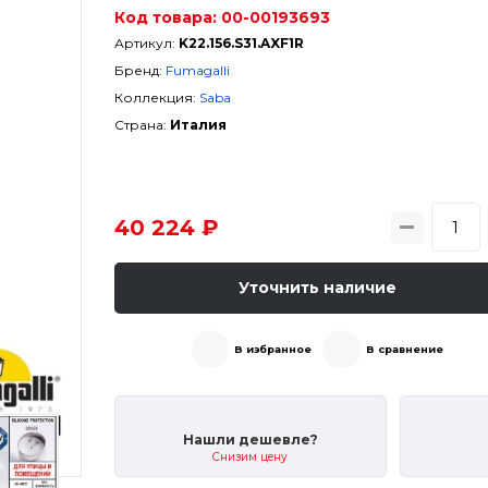
Код товара:
00-00193693
Артикул:
K22.156.S31.AXF1R
Бренд:
Fumagalli
Коллекция:
Saba
Страна:
Италия
40 224 ₽
Уточнить наличие
В избранное
В сравнение
Нашли дешевле?
Снизим цену