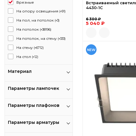
Врезные
Встраиваемый светиль
4430-1C
На опору освещения
(+91)
6 300 ₽
На пол, на потолок
(+3)
5 040 ₽
На потолок
(+38196)
На потолок, на стену
(+333)
На стену
(+6712)
NEW
На стол
(+12)
Материал
Параметры лампочек
Параметры плафонов
Параметры арматуры