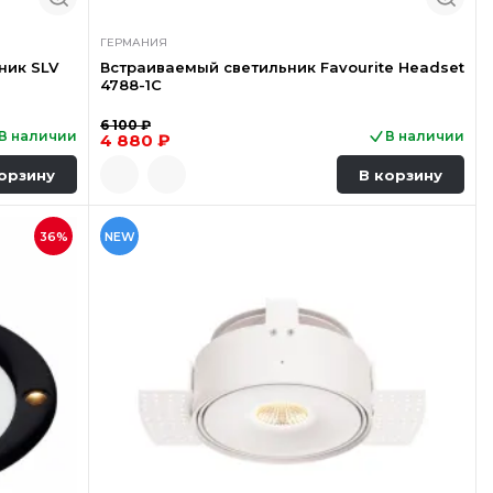
ГЕРМАНИЯ
ник SLV
Встраиваемый светильник Favourite Headset
4788-1C
6 100 ₽
В наличии
В наличии
4 880 ₽
орзину
В корзину
36%
NEW