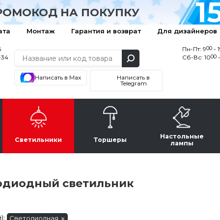
1
РОМОКОД НА ПОКУПКУ
ата
Монтаж
Гарантия и возврат
Для дизайнеров
00
6
Пн-Пт: 9
- 
00
-34
Сб-Вс: 10
-
Написать в Max
Написать в
Telegram
Настольные
Светильники
Торшеры
лампы
одиодный светильник
):
Светодиодная