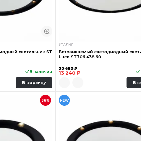
ИТАЛИЯ
иодный светильник ST
Встраиваемый светодиодный свет
Luce ST706.438.60
20 680 ₽
В наличии
13 240 ₽
В корзину
В к
36%
NEW