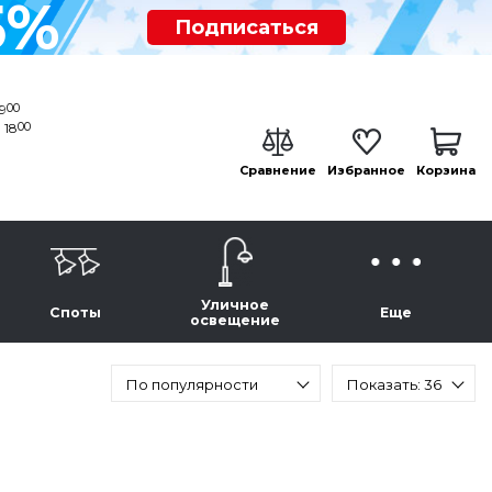
5%
Подписаться
00
19
00
 18
Сравнение
Избранное
Корзина
Уличное
Споты
Еще
освещение
По популярности
Показать: 36