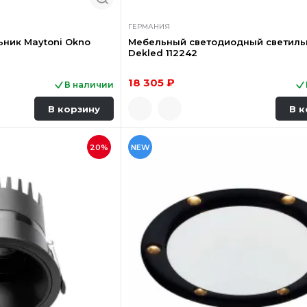
ГЕРМАНИЯ
ник Maytoni Okno
Мебельный светодиодный светиль
Dekled 112242
18 305 ₽
В наличии
В корзину
В к
20%
NEW