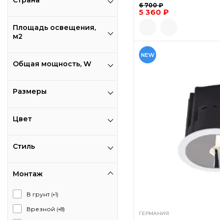
Страна
6 700 ₽
5 360 ₽
Площадь освещения,
м2
NEW
Общая мощность, W
Размеры
Цвет
Стиль
Монтаж
В грунт
(+1)
Врезной
(+8)
ГЕРМАНИЯ