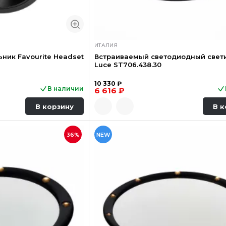
ИТАЛИЯ
ник Favourite Headset
Встраиваемый светодиодный свет
Luce ST706.438.30
10 330 ₽
В наличии
6 616 ₽
В корзину
В к
36%
NEW