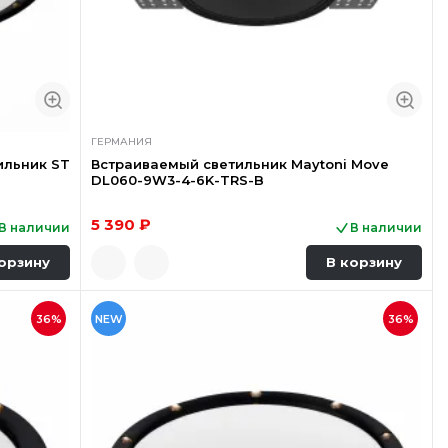
ГЕРМАНИЯ
ильник ST
Встраиваемый светильник Maytoni Move
DL060-9W3-4-6K-TRS-B
5 390 ₽
В наличии
В наличии
орзину
В корзину
36%
NEW
36%