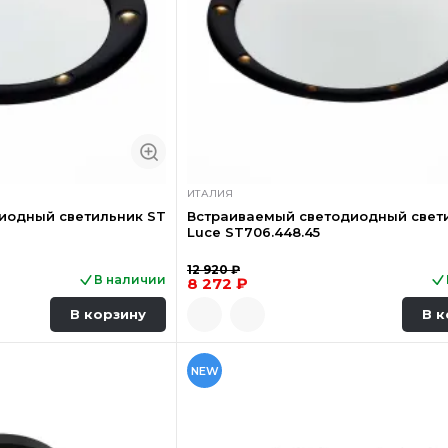
ИТАЛИЯ
иодный светильник ST
Встраиваемый светодиодный свет
Luce ST706.448.45
12 920 ₽
В наличии
8 272 ₽
В корзину
В к
NEW