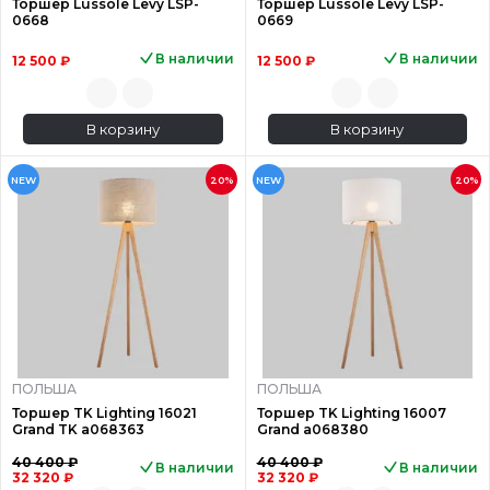
Торшер Lussole Levy LSP-
Торшер Lussole Levy LSP-
0668
0669
В наличии
В наличии
12 500 ₽
12 500 ₽
В корзину
В корзину
NEW
20%
NEW
20%
ПОЛЬША
ПОЛЬША
Торшер TK Lighting 16021
Торшер TK Lighting 16007
Grand TK a068363
Grand a068380
40 400 ₽
40 400 ₽
В наличии
В наличии
32 320 ₽
32 320 ₽