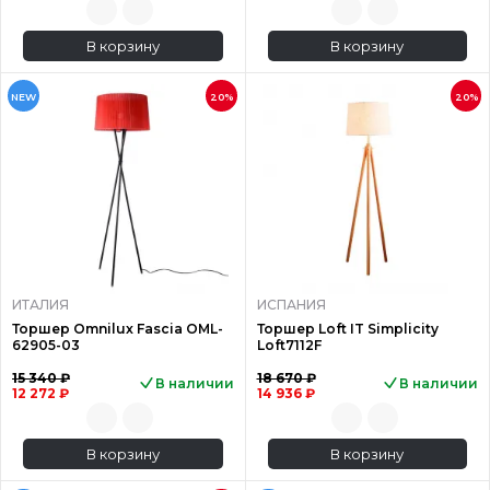
В корзину
В корзину
NEW
20%
20%
ИТАЛИЯ
ИСПАНИЯ
Торшер Omnilux Fascia OML-
Торшер Loft IT Simplicity
62905-03
Loft7112F
15 340 ₽
18 670 ₽
В наличии
В наличии
12 272 ₽
14 936 ₽
В корзину
В корзину