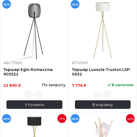
NEW
NEW
АВСТРИЯ
ИТАЛИЯ
Торшер Eglo Romazzina
Торшер Lussole Truxton LSP-
900522
0632
По запросу
В наличии
22 890 ₽
7 776 ₽
Уточнить
В корзину
NEW
17%
NEW
20%