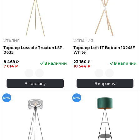
ИТАЛИЯ
ИСПАНИЯ
Торшер Lussole Truxton LSP-
Торшер Loft IT Bobbin 10245F
0635
White
8 469 ₽
23 180 ₽
В наличии
В наличии
7 014 ₽
18 544 ₽
В корзину
В корзину
NEW
NEW