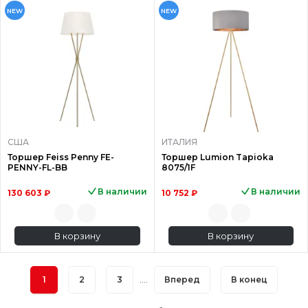
NEW
NEW
США
ИТАЛИЯ
Торшер Feiss Penny FE-
Торшер Lumion Tapioka
PENNY-FL-BB
8075/1F
В наличии
В наличии
130 603 ₽
10 752 ₽
В корзину
В корзину
1
2
3
....
Вперед
В конец