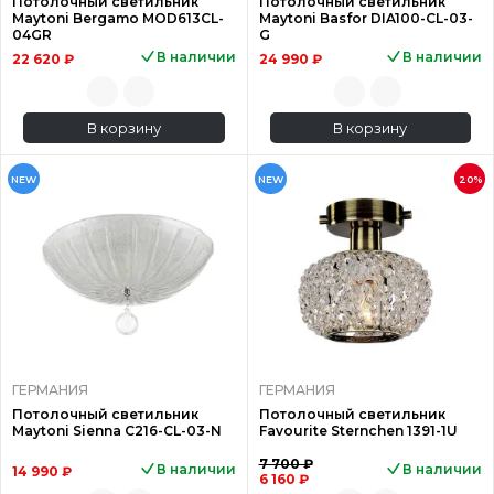
Потолочный светильник
Потолочный светильник
Maytoni Bergamo MOD613CL-
Maytoni Basfor DIA100-CL-03-
04GR
G
В наличии
В наличии
22 620 ₽
24 990 ₽
В корзину
В корзину
NEW
NEW
20%
ГЕРМАНИЯ
ГЕРМАНИЯ
Потолочный светильник
Потолочный светильник
Maytoni Sienna C216-CL-03-N
Favourite Sternchen 1391-1U
7 700 ₽
В наличии
В наличии
14 990 ₽
6 160 ₽