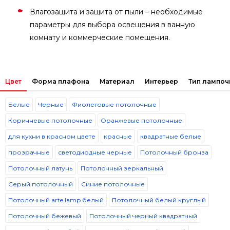
Влагозащита и защита от пыли – необходимые
параметры для выбора освещения в ванную
комнату и коммерческие помещения.
Цвет
Форма плафона
Материал
Интерьер
Тип лампоч
Белые
Черные
Фиолетовые потолочные
Коричневые потолочные
Оранжевые потолочные
для кухни в красном цвете
красные
квадратные белые
прозрачные
светодиодные черные
Потолочный бронза
Потолочный латунь
Потолочный зеркальный
Серый потолочный
Синие потолочные
Потолочный arte lamp белый
Потолочный белый круглый
Потолочный бежевый
Потолочный черный квадратный