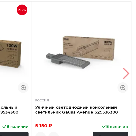
26%
РОССИЯ
сольный
Уличный светодиодный консольный
29534300
светильник Gauss Avenue 629536300
5 150 ₽
В наличии
В наличии