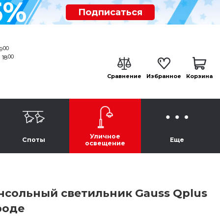
5%
Подписаться
00
19
00
 18
Сравнение
Избранное
Корзина
Уличное
Споты
Еще
освещение
сольный светильник Gauss Qplus
роде