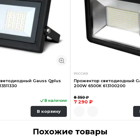
РОССИЯ
светодиодный Gauss Qplus
Прожектор светодиодный Ga
13511330
200W 6500К 613100200
8 350 ₽
В наличии
7 290 ₽
В корзину
Похожие товары