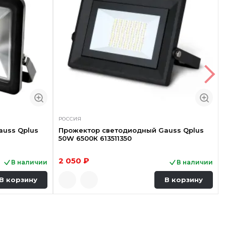
Быстрый просмотр
РОССИЯ
uss Qplus
Прожектор светодиодный Gauss Qplus
50W 6500К 613511350
2 050 ₽
В наличии
В наличии
В корзину
В корзину