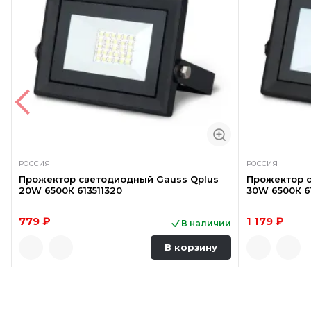
РОССИЯ
РОССИЯ
Прожектор светодиодный Gauss Qplus
Прожектор 
20W 6500К 613511320
30W 6500К 6
779 ₽
1 179 ₽
В наличии
В корзину