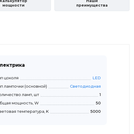
Калькулятор
Наши
мощности
преимущества
лектрика
ип цоколя
LED
ип лампочки (основной)
Светодиодная
оличество ламп, шт
1
бщая мощность, W
50
ветовая температура, K
5000