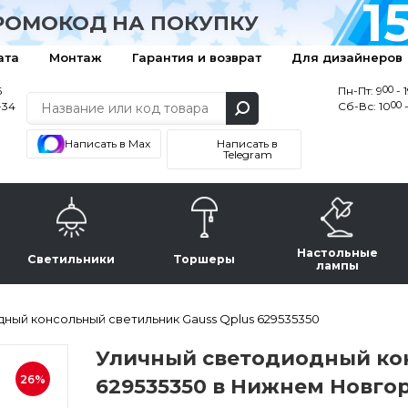
1
РОМОКОД НА ПОКУПКУ
ата
Монтаж
Гарантия и возврат
Для дизайнеров
00
6
Пн-Пт: 9
- 
00
-34
Сб-Вс: 10
-
Написать в Max
Написать в
Telegram
Настольные
Светильники
Торшеры
лампы
ный консольный светильник Gauss Qplus 629535350
Уличный светодиодный кон
26%
629535350 в Нижнем Новго