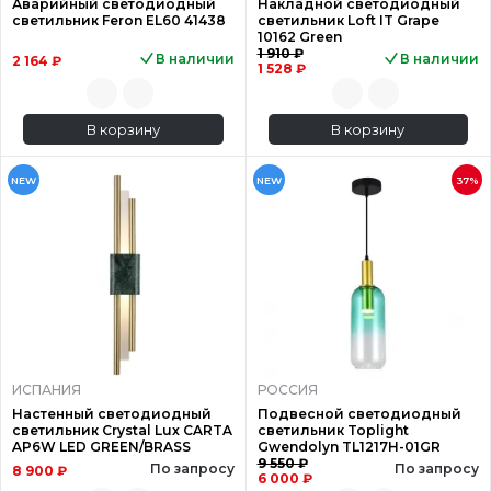
Аварийный светодиодный
Накладной светодиодный
светильник Feron EL60 41438
светильник Loft IT Grape
10162 Green
1 910 ₽
В наличии
В наличии
2 164 ₽
1 528 ₽
В корзину
В корзину
NEW
NEW
37%
ИСПАНИЯ
РОССИЯ
Настенный светодиодный
Подвесной светодиодный
светильник Crystal Lux CARTA
светильник Toplight
AP6W LED GREEN/BRASS
Gwendolyn TL1217H-01GR
9 550 ₽
По запросу
По запросу
8 900 ₽
6 000 ₽