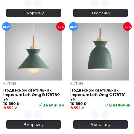
В корзину
В корзину
NEW
20%
NEW
20%
КИТАЙ
КИТАЙ
Подвесной светильник
Подвесной светильник
Imperium Loft Omg B 179780-
Imperium Loft Omg C 179781-
26
26
10 690 ₽
10 690 ₽
В наличии
В наличии
8 552 ₽
8 552 ₽
В корзину
В корзину