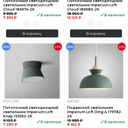
Потолочный светодиодный
Потолочный светодиодный
светильник Imperium Loft
светильник Imperium Loft
Cloud 186674-26
Cloud 186680-26
9 990 ₽
18 900 ₽
В наличии
В наличии
7 992 ₽
15 120 ₽
В корзину
В корзину
NEW
20%
NEW
20%
РОССИЯ
КИТАЙ
Потолочный светодиодный
Подвесной светильник
светильник Imperium Loft
Imperium Loft Omg A 179782-
Knap 193552-26
26
9 100 ₽
10 690 ₽
В наличии
В наличии
7 280 ₽
8 552 ₽