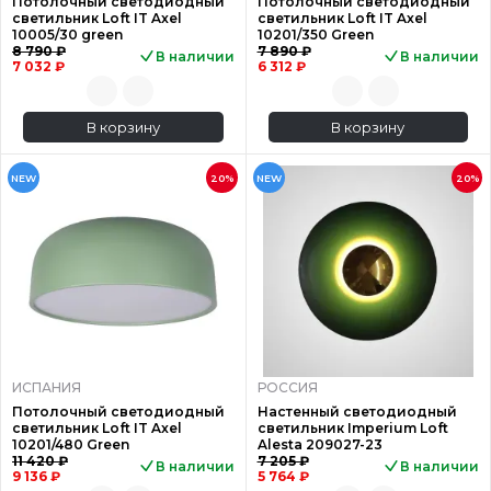
Потолочный светодиодный
Потолочный светодиодный
светильник Loft IT Axel
светильник Loft IT Axel
10005/30 green
10201/350 Green
8 790 ₽
7 890 ₽
В наличии
В наличии
7 032 ₽
6 312 ₽
В корзину
В корзину
NEW
20%
NEW
20%
ИСПАНИЯ
РОССИЯ
Потолочный светодиодный
Настенный светодиодный
светильник Loft IT Axel
светильник Imperium Loft
10201/480 Green
Alesta 209027-23
11 420 ₽
7 205 ₽
В наличии
В наличии
9 136 ₽
5 764 ₽