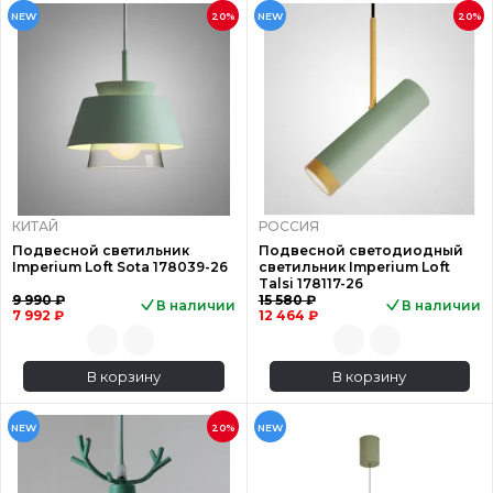
NEW
20%
NEW
20%
КИТАЙ
РОССИЯ
Подвесной светильник
Подвесной светодиодный
Imperium Loft Sota 178039-26
светильник Imperium Loft
Talsi 178117-26
9 990 ₽
15 580 ₽
В наличии
В наличии
7 992 ₽
12 464 ₽
В корзину
В корзину
NEW
20%
NEW