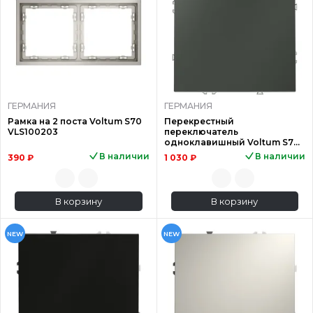
ГЕРМАНИЯ
ГЕРМАНИЯ
Рамка на 2 поста Voltum S70
Перекрестный
VLS100203
переключатель
одноклавишный Voltum S70
VLS010506
В наличии
В наличии
390 ₽
1 030 ₽
В корзину
В корзину
NEW
NEW