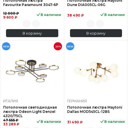
Потолочная люстра
Потолочная люстра Maytoni
Favourite Paramount 3047-6P
Dune DIA005CL-06G
12 000 ₽
В наличии
В наличии
38 490 ₽
9 600 ₽
В корзину
В корзину
NEW
30%
NEW
ИТАЛИЯ
ГЕРМАНИЯ
Потолочная светодиодная
Потолочная люстра Maytoni
люстра Odeon Light Denzel
Dallas MOD545CL-12BS
4320/75CL
47 555 ₽
В наличии
В наличии
31 490 ₽
33 289 ₽