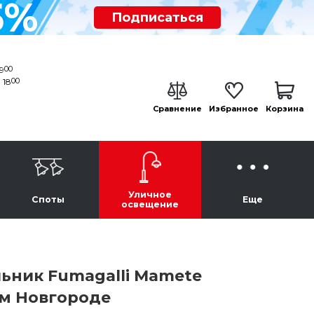
5%
Подписаться
00
19
00
 18
Сравнение
Избранное
Корзина
Уличное
Споты
Еще
освещение
ьник Fumagalli Mamete
ем Новгороде