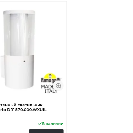
тенный светильник
rlo DR1.570.000.WXU1L
В наличии