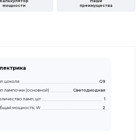
Калькулятор
Наши
мощности
преимущества
лектрика
ип цоколя
G9
ип лампочки (основной)
Светодиодная
оличество ламп, шт
1
бщая мощность, W
2