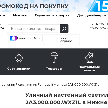
1
РОМОКОД НА ПОКУПКУ
ата
Монтаж
Гарантия и возврат
Для дизайнеров
00
6
Пн-Пт: 9
- 
00
-34
Сб-Вс: 10
-
Написать в Max
Написать в
Telegram
Настольные
Светильники
Торшеры
лампы
настенный светильник Fumagalli Mamete 2A3.000.000.WXZ1L
Уличный настенный светил
2A3.000.000.WXZ1L в Нижн