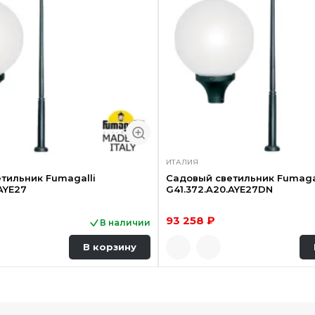
ИТАЛИЯ
тильник Fumagalli
Садовый светильник Fumaga
AYE27
G41.372.A20.AYE27DN
93 258 ₽
В наличии
В корзину