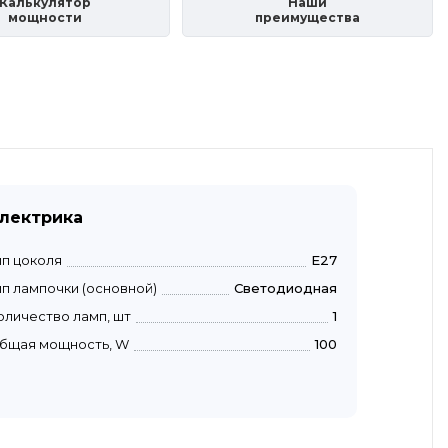
Калькулятор
Наши
мощности
преимущества
лектрика
ип цоколя
E27
ип лампочки (основной)
Светодиодная
оличество ламп, шт
1
бщая мощность, W
100