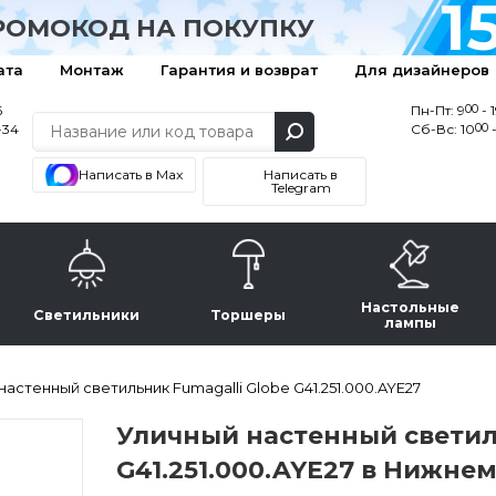
1
РОМОКОД НА ПОКУПКУ
ата
Монтаж
Гарантия и возврат
Для дизайнеров
00
6
Пн-Пт: 9
- 
00
-34
Сб-Вс: 10
-
Написать в Max
Написать в
Telegram
Настольные
Светильники
Торшеры
лампы
настенный светильник Fumagalli Globe G41.251.000.AYE27
Уличный настенный светиль
G41.251.000.AYE27 в Нижне