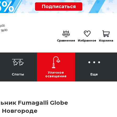
5%
Подписаться
00
19
00
 18
Сравнение
Избранное
Корзина
Уличное
Споты
Еще
освещение
ник Fumagalli Globe
м Новгороде