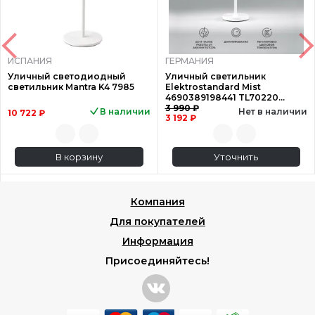
ИСПАНИЯ
ГЕРМАНИЯ
Уличный светодиодный
Уличный светильник
светильник Mantra K4 7985
Elektrostandard Mist
4690389198441 TL70220
a063928
3 990 ₽
В наличии
Нет в наличии
10 722 ₽
3 192 ₽
В корзину
Уточнить
Компания
Для покупателей
Информация
Присоединяйтесь!