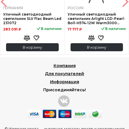
ГЕРМАНИЯ
РОССИЯ
Уличный светодиодный
Уличный светодиодный
светильник SLV Flac Beam Led
светильник Arlight LGD-Pearl-
231072
Boll-H574-12W Warm3000
030005
В наличии
В наличии
283 091 ₽
17 717 ₽
В корзину
В корзину
Компания
Для покупателей
Информация
Присоединяйтесь!
© Иллюзия света —
интернет-магазин люстр и светильников