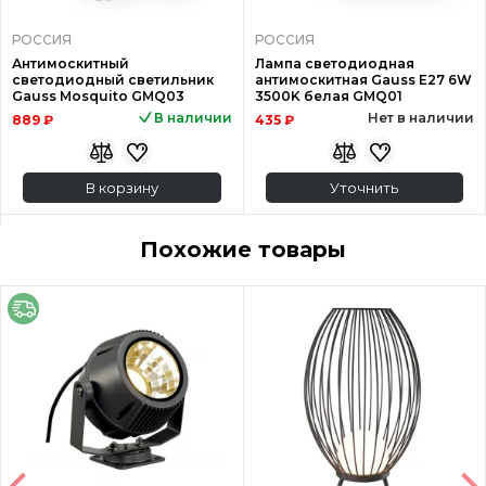
РОССИЯ
РОССИЯ
Антимоскитный
Лампа светодиодная
светодиодный светильник
антимоскитная Gauss E27 6W
Gauss Mosquito GMQ03
3500K белая GMQ01
В наличии
Нет в наличии
889 ₽
435 ₽
В корзину
Уточнить
Похожие товары
Акция