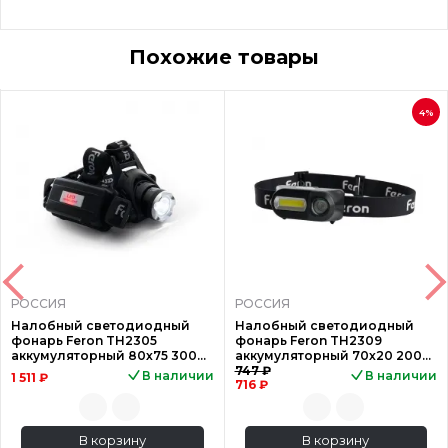
Похожие товары
4%
РОССИЯ
РОССИЯ
Налобный светодиодный
Налобный светодиодный
фонарь Feron TH2305
фонарь Feron TH2309
аккумуляторный 80х75 300
аккумуляторный 70х20 200
лм 41709
лм 41713
747 ₽
В наличии
В наличии
1 511 ₽
716 ₽
В корзину
В корзину