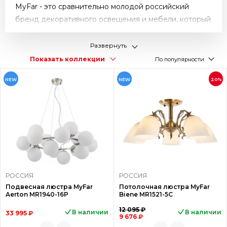
MyFar - это сравнительно молодой российский
бренд декоративного освещения и мебели, который
производит свою продукцию на лучших фабриках
Китая. Команда бренда состоит из
Развернуть
единомышленников с огромным опытом в
Показать коллекции
По популярности
производстве и распространении осветительных
NEW
NEW
20%
приборов. Главная концепция MyFar заключается в
создании светильников с актуальным и
востребованным дизайном, при этом сохраняя
оптимальный баланс между ценой и качеством.
Ассортимент фабрики включает в себя люстры,
подвесы и споты, а также настенные светильники. В
перспективе планируется расширить ассортимент,
добавив встраиваемые, уличные, трековые и
РОССИЯ
РОССИЯ
Подвесная люстра MyFar
Потолочная люстра MyFar
садовые светильники в различных стилях.
Aerton MR1940-16P
Biene MR1521-5C
Освещение от MyFar представляет собой стильные
12 095 ₽
В наличии
В наличии
33 995 ₽
9 676 ₽
и современные решения, которые подчеркнут ваш