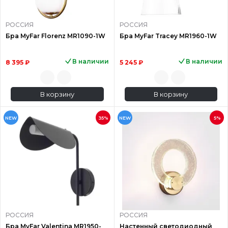
РОССИЯ
РОССИЯ
Бра MyFar Florenz MR1090-1W
Бра MyFar Tracey MR1960-1W
В наличии
В наличии
8 395 ₽
5 245 ₽
В корзину
В корзину
NEW
35%
NEW
5%
РОССИЯ
РОССИЯ
Бра MyFar Valentina MR1950-
Настенный светодиодный